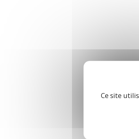
Ce site util