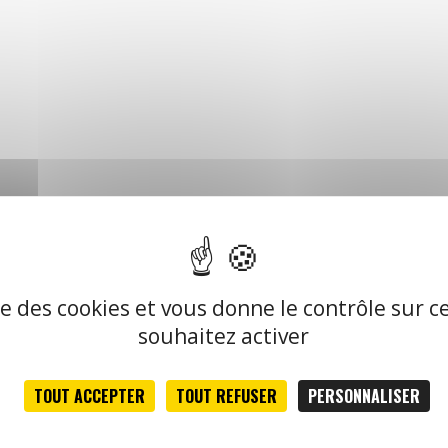
ise des cookies et vous donne le contrôle sur 
souhaitez activer
TOUT ACCEPTER
TOUT REFUSER
PERSONNALISER