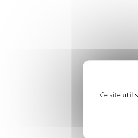
Ce site util