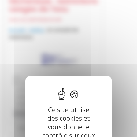
Ce site utilise
des cookies et
vous donne le
contrôle sur ceux