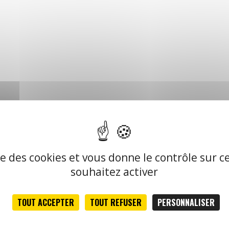
ise des cookies et vous donne le contrôle sur 
souhaitez activer
TOUT ACCEPTER
TOUT REFUSER
PERSONNALISER