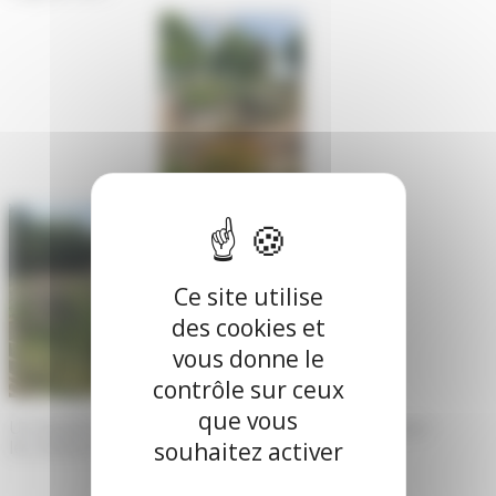
Ce site utilise
des cookies et
vous donne le
contrôle sur ceux
que vous
Un espace pédagogique a été mis à disposition pour
les acteurs extérieurs.
souhaitez activer