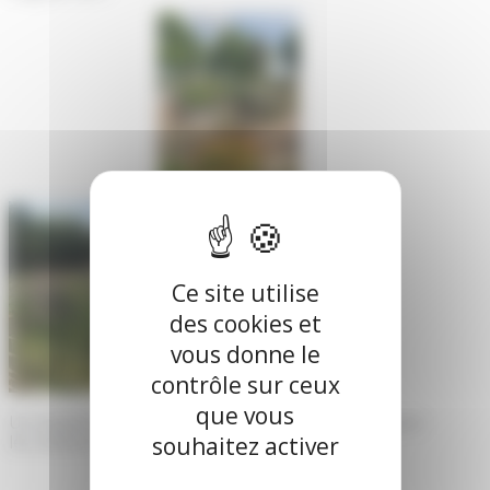
Ce site utilise
des cookies et
vous donne le
contrôle sur ceux
que vous
Un espace pédagogique a été mis à disposition pour
les acteurs extérieurs.
souhaitez activer