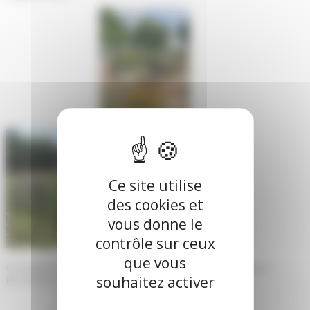
Ce site utilise
des cookies et
vous donne le
contrôle sur ceux
que vous
Un espace pédagogique a été mis à disposition pour
les acteurs extérieurs.
souhaitez activer