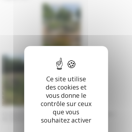
Ce site utilise
des cookies et
vous donne le
contrôle sur ceux
que vous
Un espace pédagogique a été mis à disposition pour
les acteurs extérieurs.
souhaitez activer