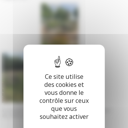
Ce site utilise
des cookies et
vous donne le
contrôle sur ceux
que vous
Un espace pédagogique a été mis à disposition pour
les acteurs extérieurs.
souhaitez activer