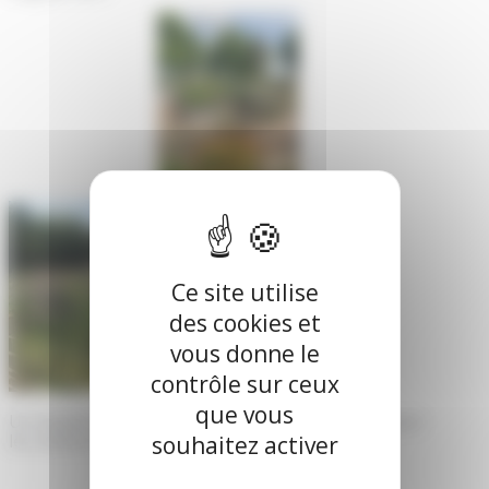
Ce site utilise
des cookies et
vous donne le
contrôle sur ceux
que vous
Un espace pédagogique a été mis à disposition pour
les acteurs extérieurs.
souhaitez activer