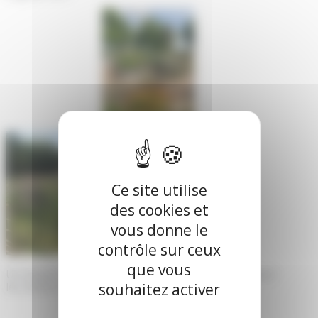
Ce site utilise
des cookies et
vous donne le
contrôle sur ceux
que vous
Un espace pédagogique a été mis à disposition pour
les acteurs extérieurs.
souhaitez activer