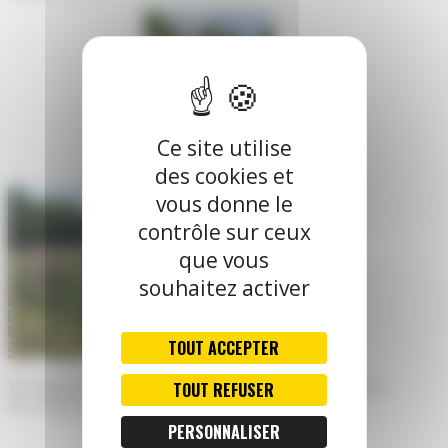
Ce site utilise
des cookies et
vous donne le
contrôle sur ceux
que vous
souhaitez activer
TOUT ACCEPTER
Un espace pédagogique a été mis à disposition pour
TOUT REFUSER
les acteurs extérieurs.
PERSONNALISER