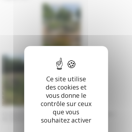
Ce site utilise
des cookies et
vous donne le
contrôle sur ceux
que vous
Un espace pédagogique a été mis à disposition pour
les acteurs extérieurs.
souhaitez activer