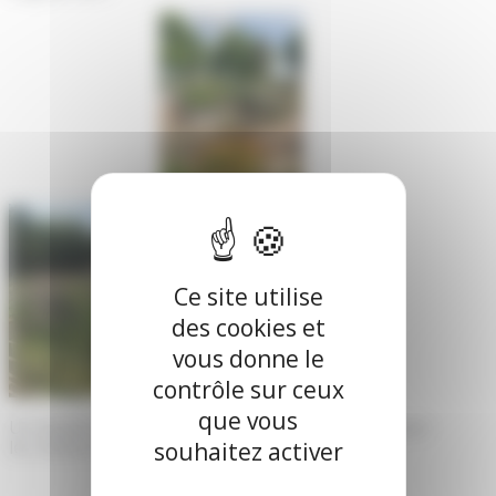
Ce site utilise
des cookies et
vous donne le
contrôle sur ceux
que vous
Un espace pédagogique a été mis à disposition pour
les acteurs extérieurs.
souhaitez activer