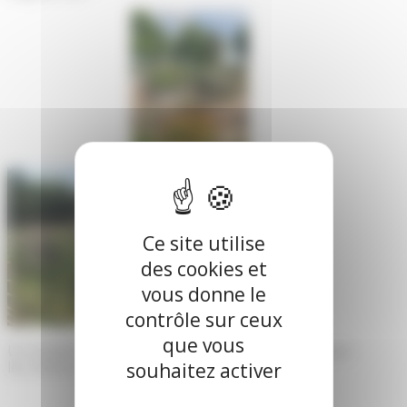
Ce site utilise
des cookies et
vous donne le
contrôle sur ceux
que vous
Un espace pédagogique a été mis à disposition pour
les acteurs extérieurs.
souhaitez activer