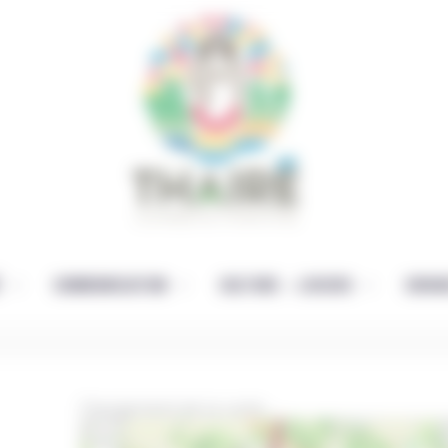
É
COMMUNICATION
CULTURE – LOISIRS
ENFAN
Chargement de la carte ...
+