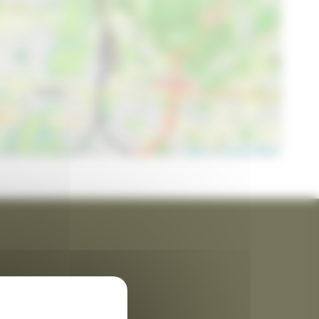
Leaflet
| ©
OpenStreetMap
rme