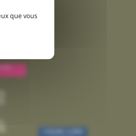
es données
ceux que vous
 des
3)
9)
5)
5)