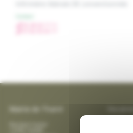
Infirmière libérale DE conventionnée
Contact
05 46 56 17 11
07 82 92 63 17
Mairie de Thairé
Horaire
public :
Rue Jean Coyttar
17290 THAIRÉ