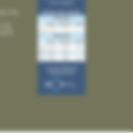
ies
(10)
(12)
(21)