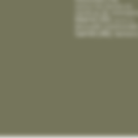
Gestion Des Déchets
(6)
Intempér
Handicap
(8)
Mairie
(30)
Marché
(2)
Mutuelle Communale
Santé
(46)
Seniors