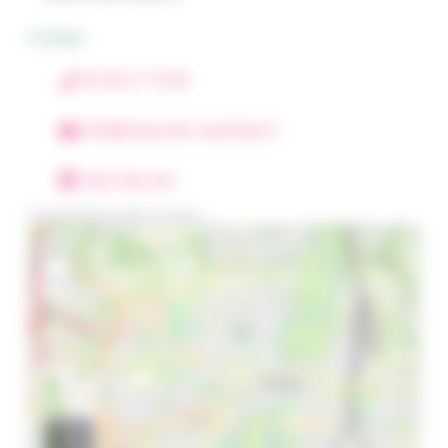
Contact
05 46 31 70 00
info@charente-maritime.fr
Site internet
Chargement de la carte ...
+
−