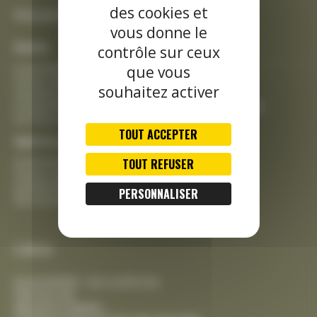
des cookies et
Horaires d’ouverture au public :
vous donne le
Mairie :
contrôle sur ceux
lundi de 8h30 à 18h30
que vous
mardi, mercredi, vendredi de 8h30 à 12h15
souhaitez activer
samedi pour les démarches administratives,
uniquement sur RDV préalable, de 9h00 à 12h00
fermeture le jeudi
TOUT ACCEPTER
Agence postale :
lundi de 8h00 à 12h15 et de 13h30 à 18h00
TOUT REFUSER
mardi, mercredi, vendredi de 8h00 à 12h15
samedi de 9h00 à 12h00
PERSONNALISER
fermeture le jeudi
Liens
Accessibilité : non conforme
Plan du site
Mentions légales