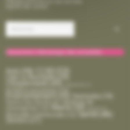
Politique de protection des données
Gestion des cookies
Rechercher :
Classement thématique des actualités
CCAS
(53)
Avis
(39)
Cda La Rochelle
(29)
Citoyenneté
(45)
Département
(1)
Enfance-Jeunesse
(15)
Environnement
(35)
Festivités
(19)
Handicap
(8)
Gestion Des Déchets
(6)
Mairie
(30)
Intempéries
(10)
Marché
(2)
Santé
(46)
Mutuelle Communale
(12)
Seniors
(21)