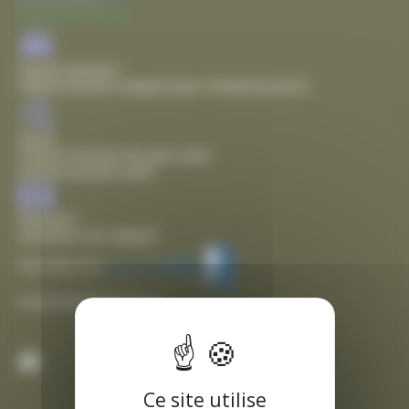
Accessibilité
Mairie de Thairé
Stationnement
Stationnement adapté dans l'établissement
Accès
Chemin d'accès de plain pied
Entrée de plain pied
Sanitaire
Sanitaire non adapté
Voir plus sur
Accessibilité des lieux
Facebook
Ce site utilise