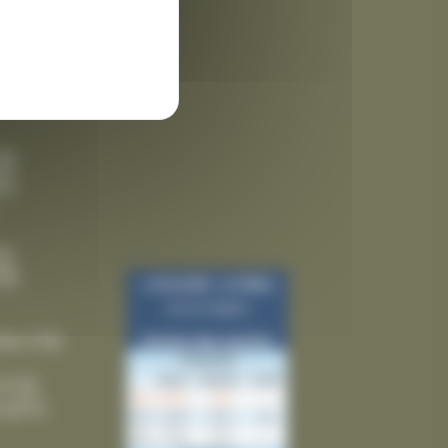
 des
3)
9)
5)
5)
ies
(10)
(12)
(21)