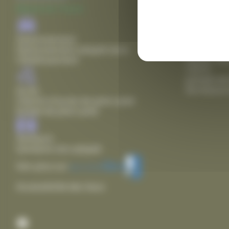
fermeture 
Mairie de Thairé
Agence pos
lundi de 8
Stationnement
18h00
Stationnement adapté dans
mardi, mer
l'établissement
12h15
samedi de
fermeture 
Accès
Chemin d'accès de plain pied
Entrée de plain pied
Sanitaire
Sanitaire non adapté
Voir plus sur
Accessibilité des lieux
Facebook