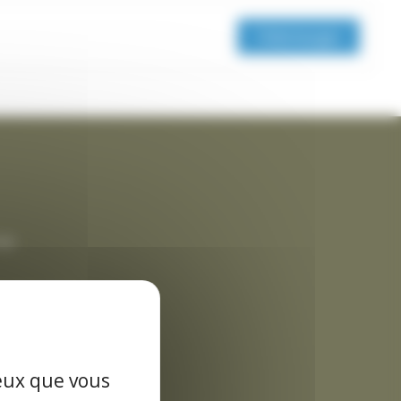
Télécharger
rme
es données
ceux que vous