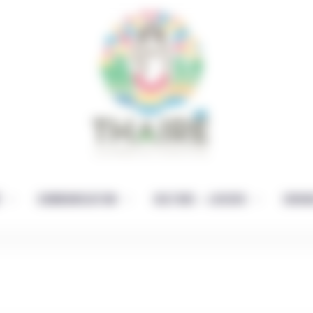
É
COMMUNICATION
CULTURE – LOISIRS
ENFAN