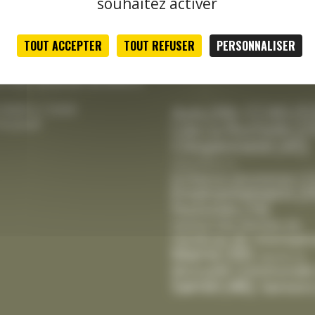
souhaitez activer
le jeudi
tale :
TOUT ACCEPTER
TOUT REFUSER
PERSONNALISER
Classement thématique
h00 à 12h15 et de 13h30 à
actualités
credi, vendredi de 8h00 à
CCAS
(5
Avis
(39)
 9h00 à 12h00
le jeudi
Cda La Rochelle
(2
Citoyenneté
(45)
Département
(1)
Enfance-Jeunesse
(1
Environnement
(3
Festivités
(19)
Gestion Des Déchets
(6)
Intempér
Handicap
(8)
Mairie
(30)
Marché
(2)
Mutuelle Communale
Santé
(46)
Seniors