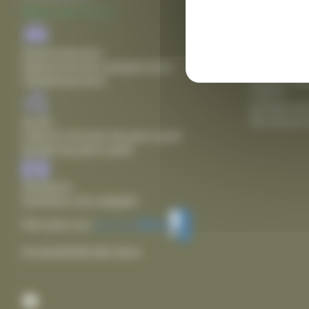
fermeture 
Mairie de Thairé
Agence pos
lundi de 8
Stationnement
18h00
Stationnement adapté dans
mardi, mer
l'établissement
12h15
samedi de
fermeture 
Accès
Chemin d'accès de plain pied
Entrée de plain pied
Sanitaire
Sanitaire non adapté
Voir plus sur
Accessibilité des lieux
Facebook