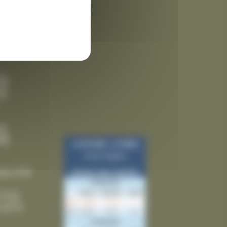
 des
3)
9)
5)
5)
ies
(10)
(12)
(21)