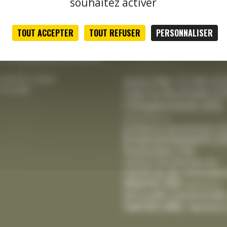
souhaitez activer
le jeudi
tale :
TOUT ACCEPTER
TOUT REFUSER
PERSONNALISER
Classement thématique
h00 à 12h15 et de 13h30 à
actualités
credi, vendredi de 8h00 à
CCAS
(5
Avis
(39)
 9h00 à 12h00
le jeudi
Cda La Rochelle
(2
Citoyenneté
(45)
Département
(1)
Enfance-Jeunesse
(1
Environnement
(3
Festivités
(19)
Gestion Des Déchets
(6)
Intempér
Handicap
(8)
Mairie
(30)
Marché
(2)
Mutuelle Communale
Santé
(46)
Seniors