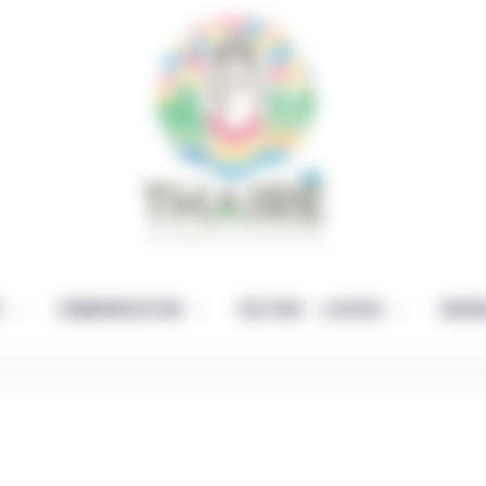
É
COMMUNICATION
CULTURE – LOISIRS
ENFAN