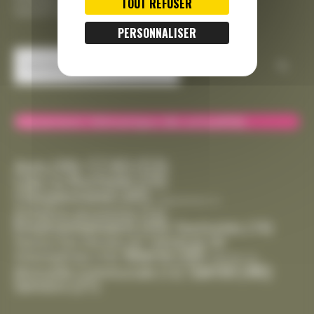
TOUT REFUSER
Gestion des cookies
PERSONNALISER
Rechercher :
Classement thématique des actualités
CCAS
(53)
Avis
(39)
Cda La Rochelle
(29)
Citoyenneté
(45)
Département
(1)
Enfance-Jeunesse
(15)
Environnement
(35)
Festivités
(19)
Handicap
(8)
Gestion Des Déchets
(6)
Mairie
(30)
Intempéries
(10)
Marché
(2)
Santé
(46)
Mutuelle Communale
(12)
Seniors
(21)