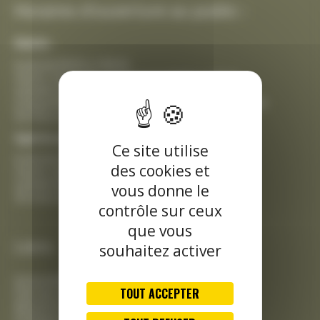
Horaires d’ouverture au public :
Mairie :
lundi de 8h30 à 18h30
mardi, mercredi, vendredi de 8h30 à 12h15
samedi pour les démarches administratives,
uniquement sur RDV préalable, de 9h00 à 12h00
fermeture le jeudi
Agence postale :
Ce site utilise
lundi de 8h00 à 12h15 et de 13h30 à 18h00
des cookies et
mardi, mercredi, vendredi de 8h00 à 12h15
samedi de 9h00 à 12h00
vous donne le
fermeture le jeudi
contrôle sur ceux
que vous
Liens
souhaitez activer
Accessibilité : non conforme
TOUT ACCEPTER
Plan du site
Mentions légales
Politique de protection des données