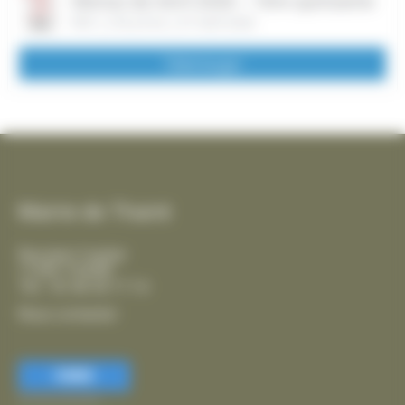
Menus de Avril 2026 – 1ère quinzaine
PDF
| 276,23 Ko
| 07 Avril 2026
Télécharger
Mairie de Thairé
Rue Jean Coyttar
17290 THAIRÉ
Tél. : 05 46 56 17 14
Nous contacter
FERMER
Accessibilité