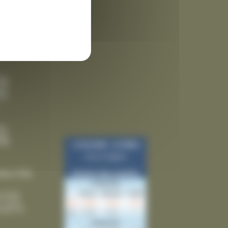
 des
3)
9)
5)
5)
ies
(10)
(12)
(21)