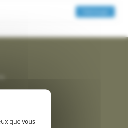
Télécharger
rme
es données
ceux que vous