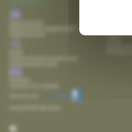
fermeture 
Mairie de Thairé
Agence pos
lundi de 8
Stationnement
18h00
Stationnement adapté dans
mardi, mer
l'établissement
12h15
samedi de
fermeture 
Accès
Chemin d'accès de plain pied
Entrée de plain pied
Sanitaire
Sanitaire non adapté
Voir plus sur
Accessibilité des lieux
Facebook