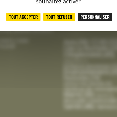
souhaitez activer
le jeudi
tale :
TOUT ACCEPTER
TOUT REFUSER
PERSONNALISER
Classement thématique
h00 à 12h15 et de 13h30 à
actualités
credi, vendredi de 8h00 à
CCAS
(5
Avis
(39)
 9h00 à 12h00
le jeudi
Cda La Rochelle
(2
Citoyenneté
(45)
Département
(1)
Enfance-Jeunesse
(1
Environnement
(3
Festivités
(19)
Gestion Des Déchets
(6)
Intempér
Handicap
(8)
Mairie
(30)
Marché
(2)
Mutuelle Communale
Santé
(46)
Seniors