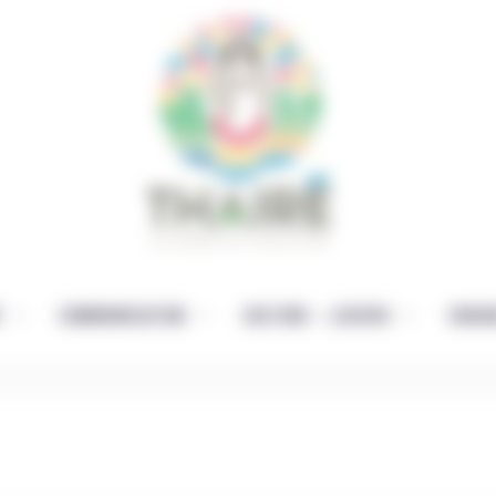
É
COMMUNICATION
CULTURE – LOISIRS
ENFAN