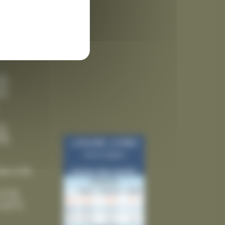
 des
3)
9)
5)
5)
ies
(10)
(12)
(21)