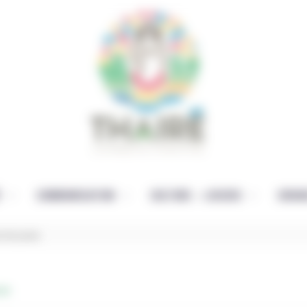
É
COMMUNICATION
CULTURE – LOISIRS
ENFAN
ts de passe
se