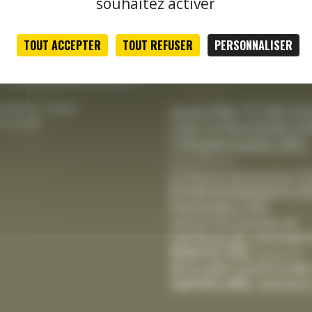
souhaitez activer
le jeudi
tale :
TOUT ACCEPTER
TOUT REFUSER
PERSONNALISER
Classement thématique
h00 à 12h15 et de 13h30 à
actualités
credi, vendredi de 8h00 à
CCAS
(5
Avis
(39)
 9h00 à 12h00
le jeudi
Cda La Rochelle
(2
Citoyenneté
(45)
Département
(1)
Enfance-Jeunesse
(1
Environnement
(3
Festivités
(19)
Gestion Des Déchets
(6)
Intempér
Handicap
(8)
Mairie
(30)
Marché
(2)
Mutuelle Communale
Santé
(46)
Seniors