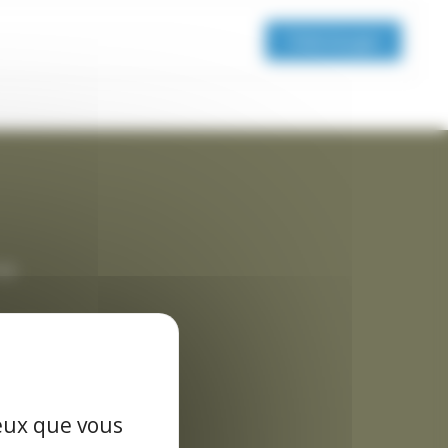
Télécharger
rme
es données
ceux que vous