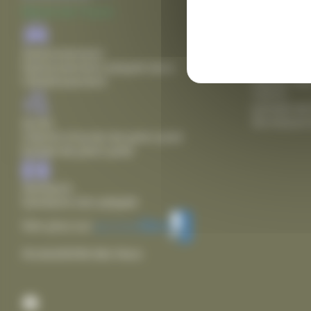
fermeture 
Mairie de Thairé
Agence pos
lundi de 8
Stationnement
18h00
Stationnement adapté dans
mardi, mer
l'établissement
12h15
samedi de
fermeture 
Accès
Chemin d'accès de plain pied
Entrée de plain pied
Sanitaire
Sanitaire non adapté
Voir plus sur
Accessibilité des lieux
Facebook