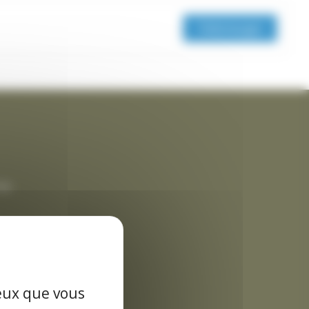
Télécharger
rme
es données
ceux que vous