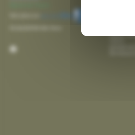
fermeture 
Mairie de Thairé
Agence pos
Voir plus sur
lundi de 8
Accessibilité des lieux
18h00
mardi, mer
12h15
samedi de
Facebook
fermeture 