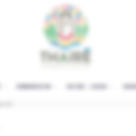
É
COMMUNICATION
CULTURE – LOISIRS
ENFAN
let 2021