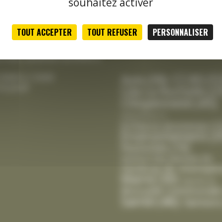
souhaitez activer
le jeudi
tale :
TOUT ACCEPTER
TOUT REFUSER
PERSONNALISER
Classement thématique
h00 à 12h15 et de 13h30 à
actualités
credi, vendredi de 8h00 à
CCAS
(5
Avis
(39)
 9h00 à 12h00
le jeudi
Cda La Rochelle
(2
Citoyenneté
(45)
Département
(1)
Enfance-Jeunesse
(1
Environnement
(3
Festivités
(19)
Gestion Des Déchets
(6)
Intempér
Handicap
(8)
Mairie
(30)
Marché
(2)
Mutuelle Communale
Santé
(46)
Seniors