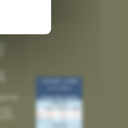
 des
3)
9)
5)
5)
ies
(10)
(12)
(21)