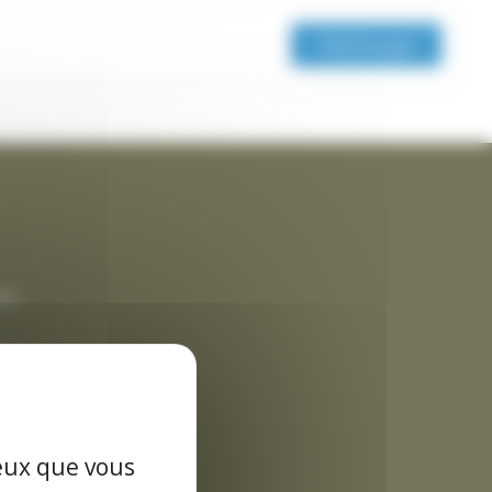
Télécharger
rme
es données
ceux que vous