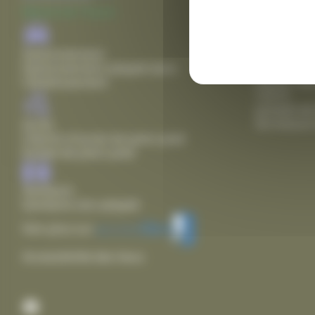
fermeture 
Mairie de Thairé
Agence pos
lundi de 8
Stationnement
18h00
Stationnement adapté dans
mardi, mer
l'établissement
12h15
samedi de
fermeture 
Accès
Chemin d'accès de plain pied
Entrée de plain pied
Sanitaire
Sanitaire non adapté
Voir plus sur
Accessibilité des lieux
Facebook