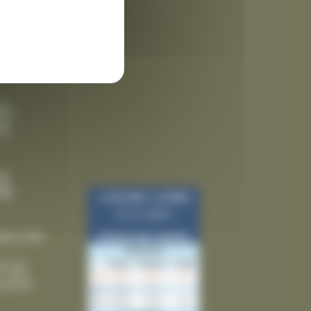
 des
3)
9)
5)
5)
ies
(10)
(12)
(21)