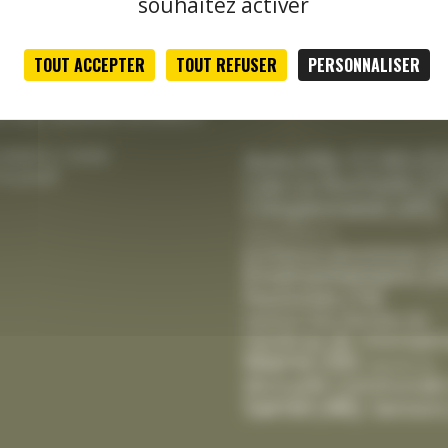
souhaitez activer
le jeudi
tale :
TOUT ACCEPTER
TOUT REFUSER
PERSONNALISER
Classement thématique
h00 à 12h15 et de 13h30 à
actualités
credi, vendredi de 8h00 à
CCAS
(5
Avis
(39)
 9h00 à 12h00
le jeudi
Cda La Rochelle
(2
Citoyenneté
(45)
Département
(1)
Enfance-Jeunesse
(1
Environnement
(3
Festivités
(19)
Gestion Des Déchets
(6)
Intempér
Handicap
(8)
Mairie
(30)
Marché
(2)
Mutuelle Communale
Santé
(46)
Seniors