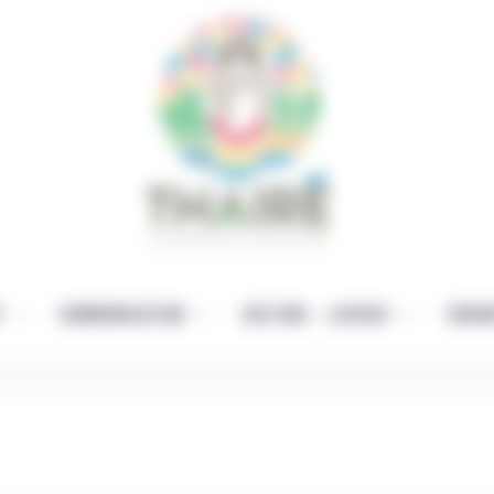
É
COMMUNICATION
CULTURE – LOISIRS
ENFAN