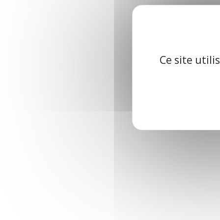
Ce site util