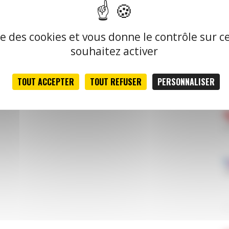
ise des cookies et vous donne le contrôle sur 
souhaitez activer
TOUT ACCEPTER
TOUT REFUSER
PERSONNALISER