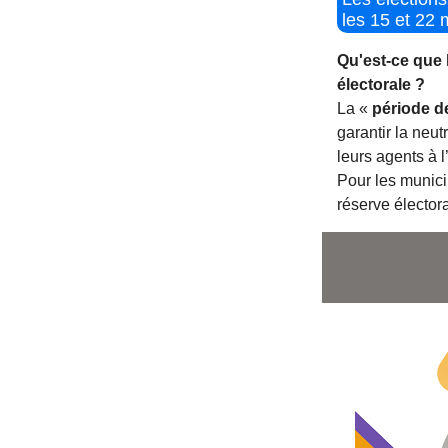
les 15 et 22
Qu'est-ce que 
électorale ?
La «
période de
garantir la neutr
leurs agent
Pour les munici
réserve électo