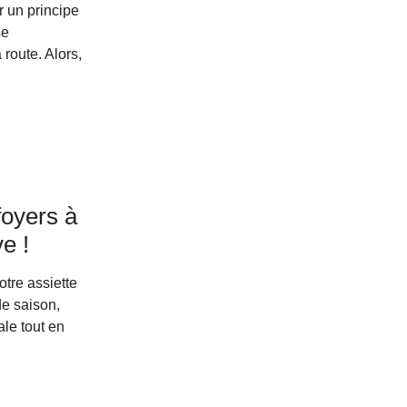
r un principe
se
route. Alors,
foyers à
e !
otre assiette
de saison,
le tout en