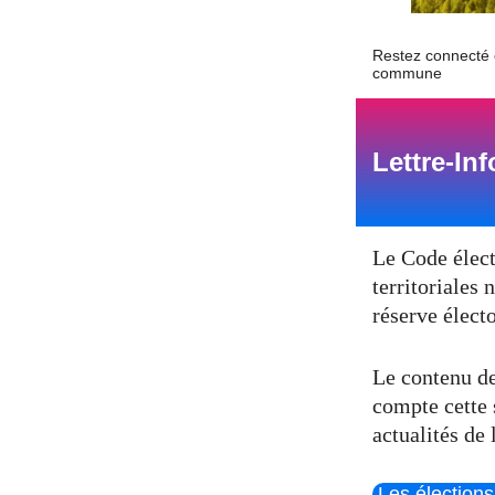
Restez connecté e
commune
Lettre-In
Le Code électo
territoriales
réserve électo
Le contenu de
compte cette 
actualités de
Les élections