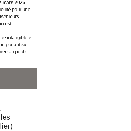
2 mars 2026
.
bilité pour une
iser leurs
in est
ipe intangible et
on portant sur
inée au public
à
 les
ier)