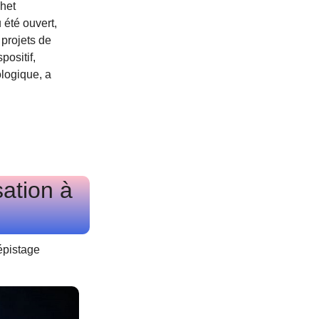
het
été ouvert,
projets de
positif,
ologique, a
sation à
dépistage