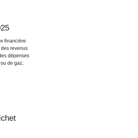
025
e financière
 des revenus
 des dépenses
é ou de gaz,
ichet