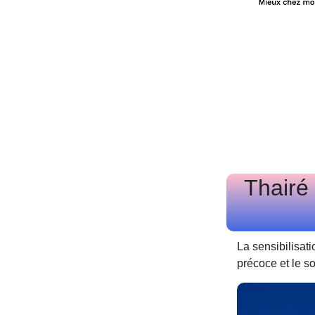
Thairé 
La sensibilisat
précoce et le s