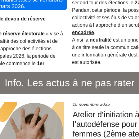
second tour des élections le
2
 mars 2026.
Pendant cette période, la possi
collectivité et ses élus de valor
le devoir de réserve
actions à l’approche d’un scrut
encadrée
.
 réserve électorale
» vise à
Ainsi la
neutralité
est un princ
alité des collectivités et de
à ce titre seule la communicati
s à l’approche des élections.
une information générale dest
pales 2026, la période de
est autorisée.
rale commence le
1er
Info. Les actus à ne pas rater
15 novembre 2025
Atelier d’initiation 
l’autodéfense pour
femmes (2ème atel