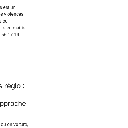
s est un
les violences
s ou
ire en mairie
.56.17.14
s réglo :
approche
ou en voiture,